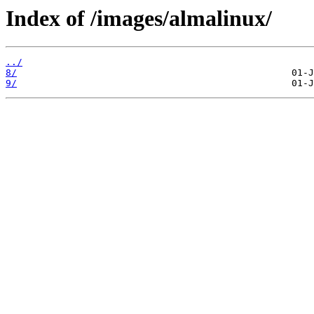
Index of /images/almalinux/
../
8/
9/